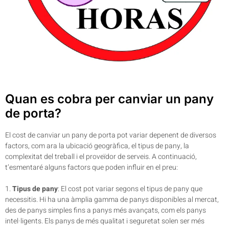
Quan es cobra per canviar un pany
de porta?
El cost de canviar un pany de porta pot variar depenent de diversos
factors, com ara la ubicació geogràfica, el tipus de pany, la
complexitat del treball i el proveïdor de serveis. A continuació,
t’esmentaré alguns factors que poden influir en el preu:
1.
Tipus de pany
: El cost pot variar segons el tipus de pany que
necessitis. Hi ha una àmplia gamma de panys disponibles al mercat,
des de panys simples fins a panys més avançats, com els panys
intel·ligents. Els panys de més qualitat i seguretat solen ser més