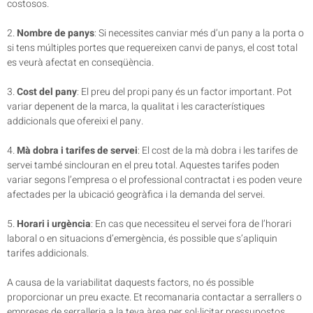
costosos.
2.
Nombre de panys
: Si necessites canviar més d’un pany a la porta o
si tens múltiples portes que requereixen canvi de panys, el cost total
es veurà afectat en conseqüència.
3.
Cost del pany
: El preu del propi pany és un factor important. Pot
variar depenent de la marca, la qualitat i les característiques
addicionals que ofereixi el pany.
4.
Mà dobra i tarifes de servei
: El cost de la mà dobra i les tarifes de
servei també sinclouran en el preu total. Aquestes tarifes poden
variar segons l’empresa o el professional contractat i es poden veure
afectades per la ubicació geogràfica i la demanda del servei.
5.
Horari i urgència
: En cas que necessiteu el servei fora de l’horari
laboral o en situacions d’emergència, és possible que s’apliquin
tarifes addicionals.
A causa de la variabilitat daquests factors, no és possible
proporcionar un preu exacte. Et recomanaria contactar a serrallers o
empreses de serralleria a la teva àrea per sol·licitar pressupostos