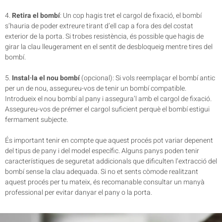
4.
Retira el bombí
: Un cop hagis tret el cargol de fixació, el bombí
s’hauria de poder extreure tirant d’ell cap a fora des del costat
exterior de la porta. Si trobes resistència, és possible que hagis de
girar la clau lleugerament en el sentit de desbloqueig mentre tires del
bombí.
5.
Instal·la el nou bombí
(opcional): Si vols reemplaçar el bombí antic
per un de nou, assegureu-vos de tenir un bombí compatible.
Introdueix el nou bombí al pany i assegura’l amb el cargol de fixació.
Assegureu-vos de prémer el cargol suficient perquè el bombí estigui
fermament subjecte.
És important tenir en compte que aquest procés pot variar depenent
del tipus de pany i del model específic. Alguns panys poden tenir
característiques de seguretat addicionals que dificulten l’extracció del
bombí sense la clau adequada. Si no et sents còmode realitzant
aquest procés per tu mateix, és recomanable consultar un manyà
professional per evitar danyar el pany o la porta.