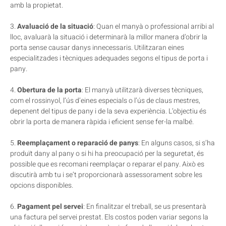
amb la propietat.
3.
Avaluació de la situació
: Quan el manyà o professional arribi al
lloc, avaluarà la situació i determinarà la millor manera d’obrir la
porta sense causar danys innecessaris. Utilitzaran eines
especialitzades i tècniques adequades segons el tipus de porta i
pany.
4.
Obertura de la porta
: El manyà utilitzarà diverses tècniques,
com el rossinyol, l’ús d’eines especials o l’ús de claus mestres,
depenent del tipus de pany i de la seva experiència. L’objectiu és
obrir la porta de manera ràpida i eficient sense fer-la malbé.
5.
Reemplaçament o reparació de panys
: En alguns casos, si s’ha
produït dany al pany o si hi ha preocupació per la seguretat, és
possible que es recomani reemplaçar o reparar el pany. Això es
discutirà amb tu i se’t proporcionarà assessorament sobre les
opcions disponibles.
6.
Pagament pel servei
: En finalitzar el treball, se us presentarà
una factura pel servei prestat. Els costos poden variar segons la