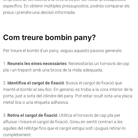
específics. En obtenir múltiples pressupostos, podràs comparar els
preus i prendre una decisió informada.
Com treure bombin pany?
Per treure el bombí d’un pany, seguiu aquests passos generals:
1.
Reuneix les eines necessàries
: Necessitaràs un tornavís de cap
pla i un trepant amb una broca de la mida adequada.
2.
Identifica el cargol de fixació
: Busca el cargol de fixació que
manté el bombí al seu lloc. En general, es troba a la vora interior de la
porta, just a sota del cilindre del pany. Pot estar ocult sota una placa
metàl·lica o una etiqueta adhesiva.
3.
Retira el cargol de fixació
: Utilitza el tornavís de cap pla per
afluixar i treure el cargol de fixació. Gireu en sentit contrari a les
agulles del rellotge fins que el cargol estigui solt i puguis retirar-lo
completament.