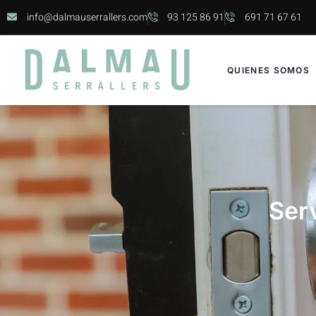
info@dalmauserrallers.com
93 125 86 91
691 71 67 61
QUIENES SOMOS
Serv