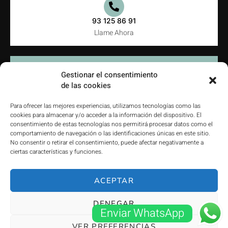
93 125 86 91
Llame Ahora
Gestionar el consentimiento
de las cookies
dalmauserrallers@gmail.com
Contacte con Nosotros
Para ofrecer las mejores experiencias, utilizamos tecnologías como las
cookies para almacenar y/o acceder a la información del dispositivo. El
consentimiento de estas tecnologías nos permitirá procesar datos como el
comportamiento de navegación o las identificaciones únicas en este sitio.
No consentir o retirar el consentimiento, puede afectar negativamente a
ciertas características y funciones.
Trabajamos en
Provincia de Barcelona
ACEPTAR
DENEGAR
Enviar WhatsApp
© Dalmauserrallers.com. Todos los derechos reservados
VER PREFERENCIAS