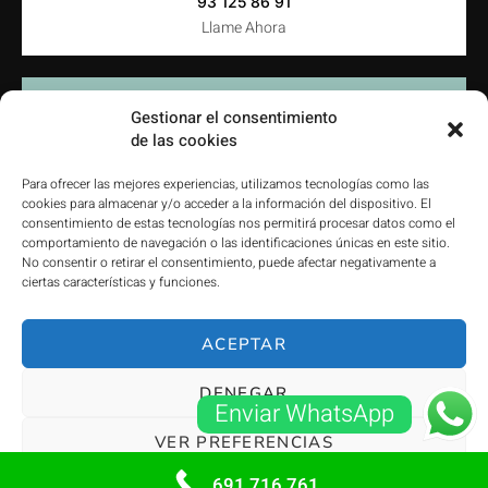
93 125 86 91
Llame Ahora
Gestionar el consentimiento
de las cookies
dalmauserrallers@gmail.com
Contacte con Nosotros
Para ofrecer las mejores experiencias, utilizamos tecnologías como las
cookies para almacenar y/o acceder a la información del dispositivo. El
consentimiento de estas tecnologías nos permitirá procesar datos como el
comportamiento de navegación o las identificaciones únicas en este sitio.
No consentir o retirar el consentimiento, puede afectar negativamente a
ciertas características y funciones.
Trabajamos en
Provincia de Barcelona
ACEPTAR
DENEGAR
Enviar WhatsApp
© Dalmauserrallers.com. Todos los derechos reservados
VER PREFERENCIAS
691 716 761