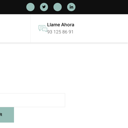
Llame Ahora
93 125 86 91
R