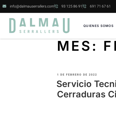
info@dalmauserrallers.com
93 125 86 91
691 71 67 61
QUIENES SOMOS
MES:
F
1 DE FEBRERO DE 2022
Servicio Tecn
Cerraduras C