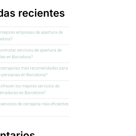
das recientes
 mejores empresas de apertura de
celona?
ntratar servicios de apertura de
les en Barcelona?
s cerrajerías más recomendadas para
e persianas en Barcelona?
frecen los mejores servicios de
cerraduras en Barcelona?
servicios de cerrajería más eficientes
tarios