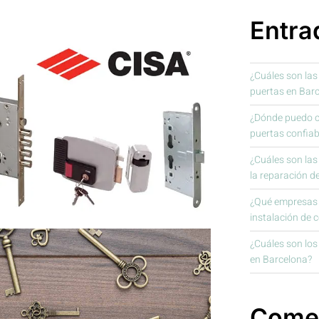
Entra
¿Cuáles son las
puertas en Bar
¿Dónde puedo co
puertas confiab
¿Cuáles son la
la reparación d
¿Qué empresas o
instalación de 
¿Cuáles son los 
en Barcelona?
Comen