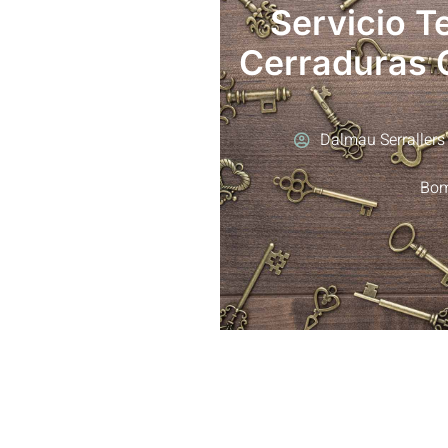
Servicio T
Cerraduras 
Dalmau Serrallers
Bom