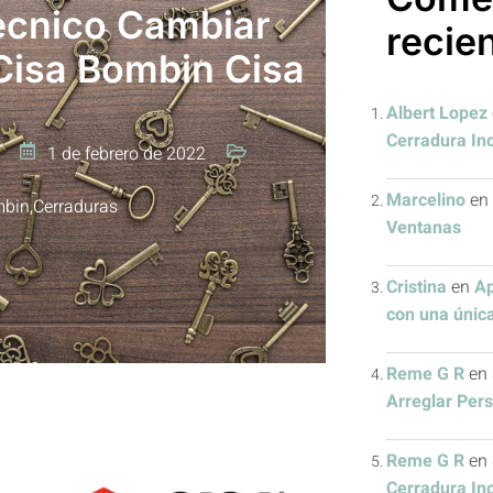
ecnico Cambiar
recie
Cisa Bombin Cisa
Albert Lopez
Cerradura In
1 de febrero de 2022
Marcelino
en
bin
,
Cerraduras
Ventanas
Cristina
en
Ap
con una única
Reme G R
en
Arreglar Per
Reme G R
en
Cerradura In