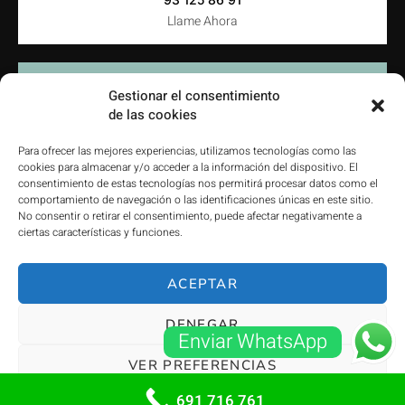
Llame Ahora
Gestionar el consentimiento
de las cookies
dalmauserrallers@gmail.com
Contacte con Nosotros
Para ofrecer las mejores experiencias, utilizamos tecnologías como las
cookies para almacenar y/o acceder a la información del dispositivo. El
consentimiento de estas tecnologías nos permitirá procesar datos como el
comportamiento de navegación o las identificaciones únicas en este sitio.
No consentir o retirar el consentimiento, puede afectar negativamente a
ciertas características y funciones.
Trabajamos en
Provincia de Barcelona
ACEPTAR
DENEGAR
Enviar WhatsApp
© Dalmauserrallers.com. Todos los derechos reservados
VER PREFERENCIAS
691 716 761
Política de privacidad