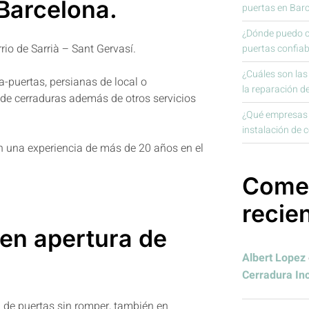
Barcelona.
puertas en Bar
¿Dónde puedo co
rio de Sarrià – Sant Gervasí.
puertas confiab
¿Cuáles son la
ra-puertas, persianas de local o
la reparación d
de cerraduras además de otros servicios
¿Qué empresas o
instalación de 
 una experiencia de más de 20 años en el
Comen
recie
 en apertura de
Albert Lopez
Cerradura In
 de puertas sin romper, también en