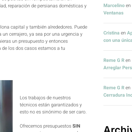
Marcelino
en
ad, reparación de persianas domésticas y
Ventanas
elona capital y también alrededores. Puede
Cristina
en
Ap
a un cerrajero, ya sea por una urgencia y
con una única
quieras un presupuesto y entonces
ra de los dos casos estamos a tu
Reme G R
en
Arreglar Per
Reme G R
en
Cerradura In
Los trabajos de nuestros
técnicos están garantizados y
esto no es sinónimo de ser caro.
Ofrecemos presupuestos
SIN
Archi