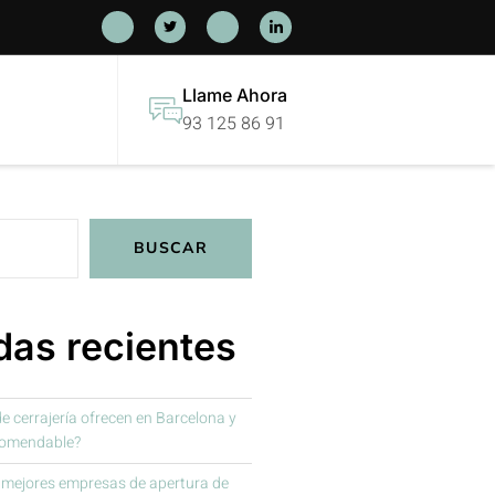
Llame Ahora
93 125 86 91
BUSCAR
das recientes
de cerrajería ofrecen en Barcelona y
comendable?
 mejores empresas de apertura de