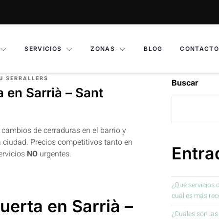
SERVICIOS
ZONAS
BLOG
CONTACTO
U SERRALLERS
Buscar
 en Sarrià – Sant
 cambios de cerraduras en el barrio y
a ciudad. Precios competitivos tanto en
Entra
ervicios
NO
urgentes.
¿Qué servicios 
cuál es más re
uerta en Sarrià –
¿Cuáles son las