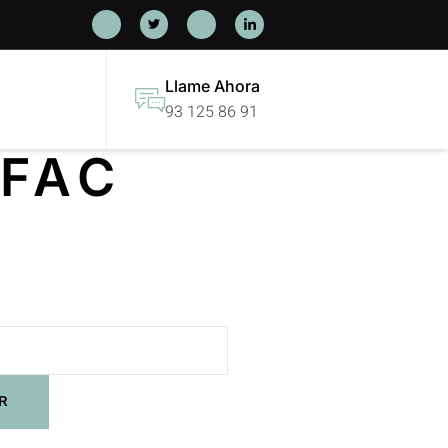
Llame Ahora
93 125 86 91
 FAC
R