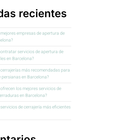
das recientes
 mejores empresas de apertura de
celona?
ntratar servicios de apertura de
les en Barcelona?
s cerrajerías más recomendadas para
e persianas en Barcelona?
frecen los mejores servicios de
cerraduras en Barcelona?
servicios de cerrajería más eficientes
tarios