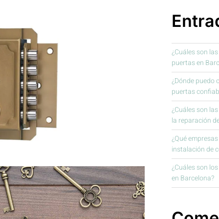
Entra
¿Cuáles son las
puertas en Bar
¿Dónde puedo co
puertas confiab
¿Cuáles son la
la reparación d
¿Qué empresas o
instalación de 
¿Cuáles son los 
en Barcelona?
Comen