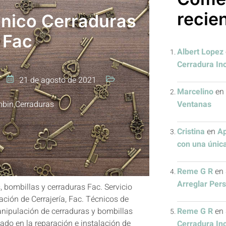
recie
cnico Cerraduras
Fac
Albert Lopez
Cerradura In
21 de agosto de 2021
Marcelino
en
Ventanas
bin
,
Cerraduras
Cristina
en
Ap
con una única
Reme G R
en
Arreglar Per
, bombillas y cerraduras Fac. Servicio
ación de Cerrajería, Fac. Técnicos de
Reme G R
en
anipulación de cerraduras y bombillas
zado en la reparación e instalación de
Cerradura In